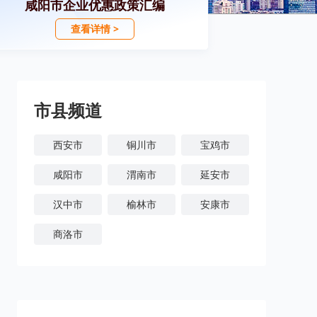
咸阳市企业优惠政策汇编
查看详情 >
市县频道
西安市
铜川市
宝鸡市
咸阳市
渭南市
延安市
汉中市
榆林市
安康市
商洛市